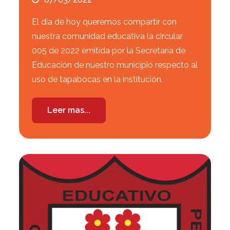
El día de hoy queremos compartir con
nuestra comunidad educativa la circular
005 de 2022 emitida por la Secretaría de
Educación de nuestro municipio respecto al
uso de tapabocas en la institución.
Leer mas...