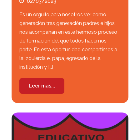
02/03/2023
Es un orgullo para nosotros ver como
generación tras generación padres e hijos
nos acompañan en este hermoso proceso
de formación del que todos hacemos
parte. En esta oportunidad compartimos a
la izquierda el papa, egresado de la
institución y […]
Leer mas...