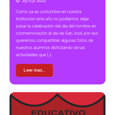
25/03/2022
Como ya es costumbre en nuestra
institución este año no podíamos dejar
pasar la celebración del día del hombre en
conmemoración al día de San José, por eso
queremos compartirles algunas fotos de
nuestros alumnos disfrutando de las
actividades que […]
Leer mas...