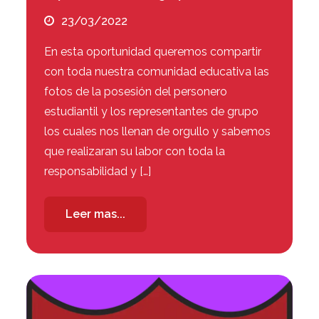
23/03/2022
En esta oportunidad queremos compartir
con toda nuestra comunidad educativa las
fotos de la posesión del personero
estudiantil y los representantes de grupo
los cuales nos llenan de orgullo y sabemos
que realizaran su labor con toda la
responsabilidad y […]
Leer mas...