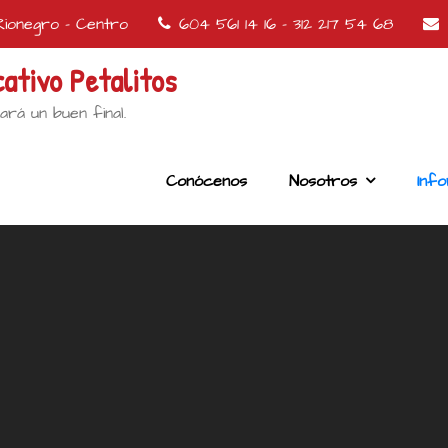
ionegro - Centro
604 561 14 16 - 312 217 54 68
ativo Petalitos
ará un buen final.
Conócenos
Nosotros
Inf