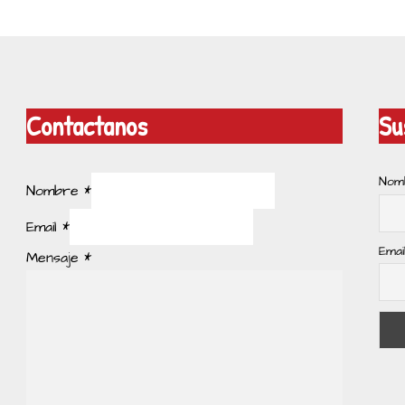
Contactanos
Su
Nom
Nombre
*
Email
*
Emai
Mensaje
*